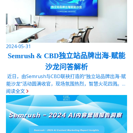
2024-05-31
Semrush & CBD独立站品牌出海-赋能
沙龙问答解析
近日，由Semrush与CBD联袂打造的“独立站品牌出海-赋
能沙龙”活动圆满收官，现场氛围热烈，智慧火花四溅。学
阅读全文
员们在深度探索SEO的奥秘之时，也踊跃发声，提出一个
又一个洞察深刻的问题。以下是CBD有着十几年海外数字
营销丰富经验的导师洪辉与...