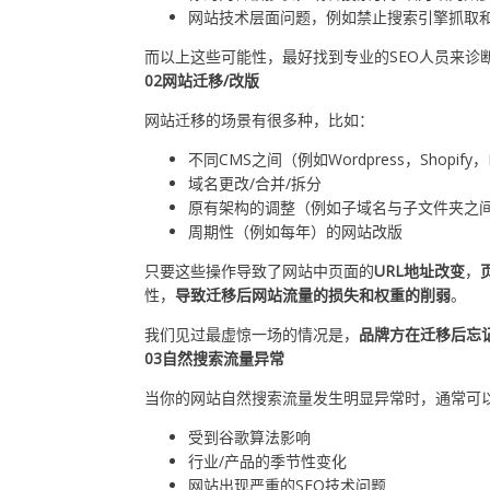
网站技术层面问题，例如禁止搜索引擎抓取
而以上这些可能性，最好找到专业的SEO人员来诊
02
网站迁移/改版
网站迁移的场景有很多种，比如：
不同CMS之间（例如Wordpress，Shopif
域名更改/合并/拆分
原有架构的调整（例如子域名与子文件夹之
周期性（例如每年）的网站改版
只要这些操作导致了网站中页面的
URL地址改变
，
性，
导致迁移后网站流量的损失和权重的削弱
。
我们见过最虚惊一场的情况是，
品牌方在迁移后忘
03
自然搜索流量异常
当你的网站自然搜索流量发生明显异常时，通常可
受到谷歌算法影响
行业/产品的季节性变化
网站出现严重的SEO技术问题