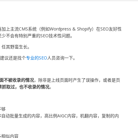
CMS系统（例如Wordpress & Shopify）在SEO友好性
至少不会有特别严重的SEO技术性问题。
，任其野蛮生长。
，建议还是找个
专业的SEO
人员咨询一下。
面不被收录的情况
，除非是上线页面时产生了误操作，或者是页
擎抓取过，也不收录的情况
。
不够
自动批量生成的内容，高比例AIGC内容，机翻内容，复制的内
多相似内容