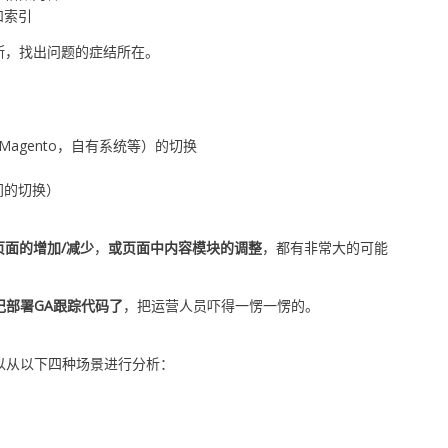
和索引
断，找出问题的症结所在。
y，Magento，自有系统等）的切换
间的切换）
页面的增加/减少
，
或页面中内容模块的调整
，都有非常大的可能
记部署GA跟踪代码了
，把运营人员吓得一愣一愣的。
以从以下四种场景进行分析：