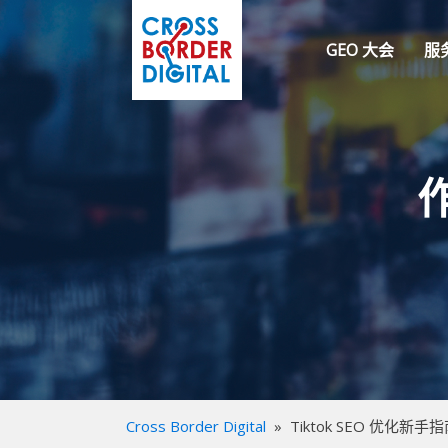
GEO 大会
服
Cross Border Digital
»
Tiktok SEO 优化新手