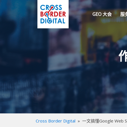
GEO 大会
服
Cross Border Digital
»
一文搞懂Google Web St